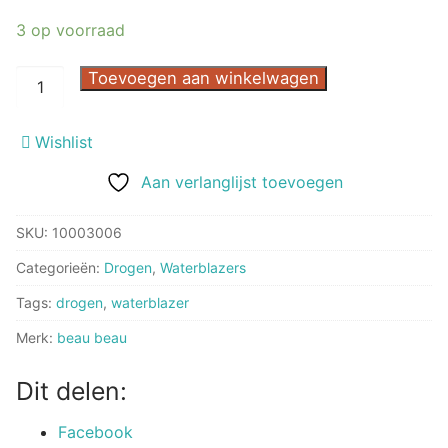
3 op voorraad
Waterblazer
Toevoegen aan winkelwagen
Zwart
35x17x20
Wishlist
cm
aantal
Aan verlanglijst toevoegen
SKU:
10003006
Categorieën:
Drogen
,
Waterblazers
Tags:
drogen
,
waterblazer
Merk:
beau beau
Dit delen:
Facebook