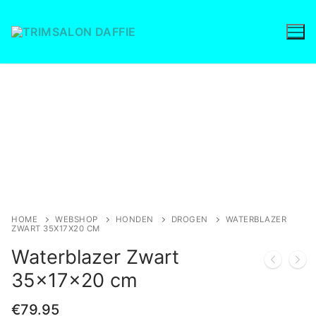
Ga
naar
de
inhoud
Save to Wishlist
HOME
WEBSHOP
HONDEN
DROGEN
WATERBLAZER
ZWART 35X17X20 CM
Waterblazer Zwart
35x17x20 cm
€
79.95