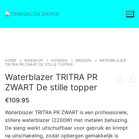
Ga
naar
de
inhoud
Save to Wishlist
HOME
WEBSHOP
HONDEN
DROGEN
WATERBLAZER
TRITRA PR ZWART DE STILLE TOPPER
Waterblazer TRITRA PR
ZWART De stille topper
€
109.95
Waterblazer TRITRA PR ZWART is een professionele,
stillere waterblazer (2200W) met metalen behuizing.
De slang werkt uitschuifbaar voor gebruik en krimpt
na uitschakeling, zodat opbergen gemakkelijk is