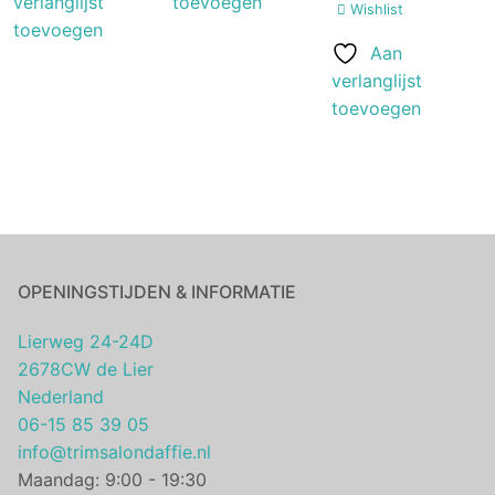
verlanglijst
toevoegen
Wishlist
toevoegen
Aan
verlanglijst
toevoegen
OPENINGSTIJDEN & INFORMATIE
Lierweg 24-24D
2678CW de Lier
Nederland
06-15 85 39 05
info@trimsalondaffie.nl
Maandag: 9:00 - 19:30