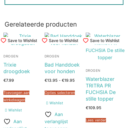
Gerelateerde producten
Save to Wishlist
Save to Wishlist
Save to Wishlist
DROGEN
DROGEN
Trixie
Bad Handdoek
droogdoek
voor honden
DROGEN
Waterblazer
Prijsklasse:
€
7.99
€
13.95
-
€
19.95
€13.95
TRITRA PR
tot
€19.95
FUCHSIA De
Toevoegen aan
Opties selecteren
stille topper
winkelwagen
Wishlist
€
109.95
Wishlist
Aan
Lees verder
Aan
verlanglijst