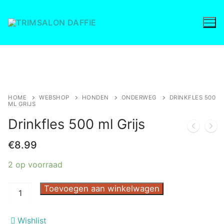
Ga
naar
de
inhoud
Save to Wishlist
HOME
WEBSHOP
HONDEN
ONDERWEG
DRINKFLES 500
ML GRIJS
Drinkfles 500 ml Grijs
€
8.99
2 op voorraad
Drinkfles
Toevoegen aan winkelwagen
500
ml
Wishlist