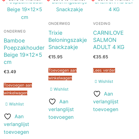
ONDERWEG
VOEDING
ONDERWEG
Trixie
CARNILOVE
Beloningszakje
SALMON
Bamboe
Snackzakje
ADULT 4 KG
Poepzakhouder
Beige 19x12x5
€
15.95
€
35.65
cm
Toevoegen aan
Lees verder
€
3.49
winkelwagen
Wishlist
Toevoegen aan
Wishlist
Aan
winkelwagen
Aan
verlanglijst
Wishlist
verlanglijst
toevoegen
Aan
toevoegen
verlanglijst
toevoegen