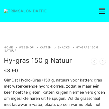
Ga
naar
de
inhoud
Save to Wishlist
HOME
WEBSHOP
KATTEN
SNACKS
HY-GRAS 150 G
NATUUR
Hy-gras 150 g Natuur
€
3.90
GimCat Hydro-Gras (150 g, natuur) voor katten: gras
met waterkerende hydro-korrels, zodat je maar één
keer hoeft te gieten. Katten krijgen hiermee vers groen
om ingeslikte haren uit te spugen. Vul de grasschaal
met lauwwarm water, plaats op een warme plek met