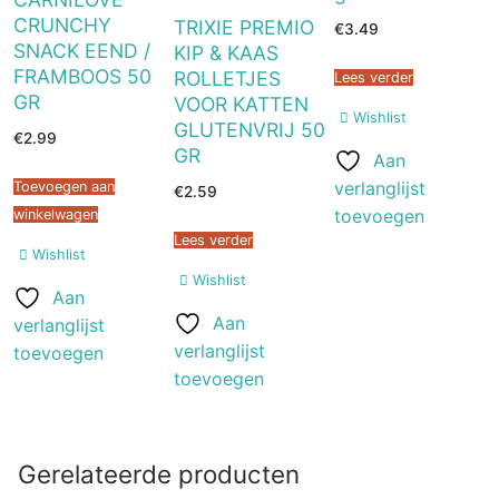
CRUNCHY
TRIXIE PREMIO
€
3.49
SNACK EEND /
KIP & KAAS
FRAMBOOS 50
ROLLETJES
Lees verder
GR
VOOR KATTEN
Wishlist
GLUTENVRIJ 50
€
2.99
GR
Aan
verlanglijst
Toevoegen aan
€
2.59
toevoegen
winkelwagen
Lees verder
Wishlist
Wishlist
Aan
Aan
verlanglijst
verlanglijst
toevoegen
toevoegen
Gerelateerde producten