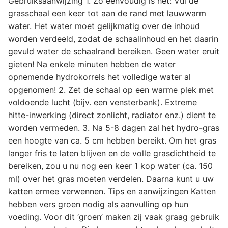
Gebruiksaanwijzing 1. Zo eenvoudig is het: Vul de
grasschaal een keer tot aan de rand met lauwwarm
water. Het water moet gelijkmatig over de inhoud
worden verdeeld, zodat de schaalinhoud en het daarin
gevuld water de schaalrand bereiken. Geen water eruit
gieten! Na enkele minuten hebben de water
opnemende hydrokorrels het volledige water al
opgenomen! 2. Zet de schaal op een warme plek met
voldoende lucht (bijv. een vensterbank). Extreme
hitte-inwerking (direct zonlicht, radiator enz.) dient te
worden vermeden. 3. Na 5-8 dagen zal het hydro-gras
een hoogte van ca. 5 cm hebben bereikt. Om het gras
langer fris te laten blijven en de volle grasdichtheid te
bereiken, zou u nu nog een keer 1 kop water (ca. 150
ml) over het gras moeten verdelen. Daarna kunt u uw
katten ermee verwennen. Tips en aanwijzingen Katten
hebben vers groen nodig als aanvulling op hun
voeding. Voor dit ‘groen’ maken zij vaak graag gebruik