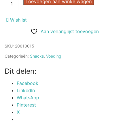
Hy-
Toevoegen aan winkelwagen
gras
150
Wishlist
g
Natuur
Aan verlanglijst toevoegen
aantal
SKU:
20010015
Categorieën:
Snacks
,
Voeding
Dit delen:
Facebook
LinkedIn
WhatsApp
Pinterest
X