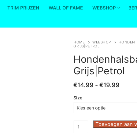
TRIM PRIJZEN
WALL OF FAME
WEBSHOP
BE
HOME
WEBSHOP
HONDEN
GRIJS|PETROL
Save to Wishlist
Hondenhalsb
Grijs|Petrol
Prijsk
€
14.99
-
€
19.99
€14.9
tot
Size
€19.9
Hondenhalsband
Toevoegen aan 
Outdoor