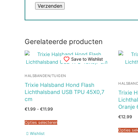
Gerelateerde producten
Save to Wishlist
HALSBANDEN/TUIGEN
HALSBAND
Trixie Halsband Hond Flash
Lichthalsband USB TPU 45X0,7
Trixie 
cm
Lichth
Oranje
Prijsklasse:
€
1.99
-
€
11.99
€1.99
tot
€
12.99
€11.99
Opties selecteren
Opties sel
Wishlist