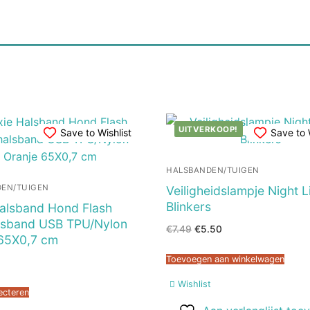
UITVERKOOP!
Save to Wishlist
Save to 
HALSBANDEN/TUIGEN
EN/TUIGEN
Veiligheidslampje Night L
Blinkers
Halsband Hond Flash
alsband USB TPU/Nylon
Oorspronkelijke
Huidige
€
7.49
€
5.50
prijs
prijs
 65X0,7 cm
was:
is:
€7.49.
€5.50.
Toevoegen aan winkelwagen
Wishlist
ecteren