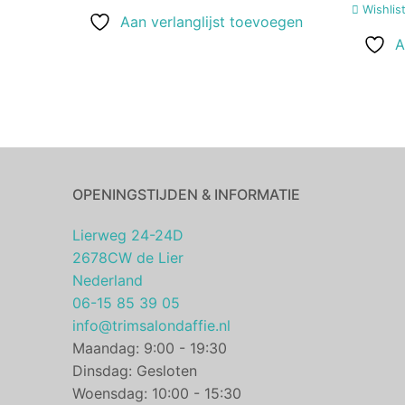
Wishlis
Aan verlanglijst toevoegen
A
OPENINGSTIJDEN & INFORMATIE
Lierweg 24-24D
2678CW de Lier
Nederland
06-15 85 39 05
info@trimsalondaffie.nl
Maandag: 9:00 - 19:30
Dinsdag: Gesloten
Woensdag: 10:00 - 15:30