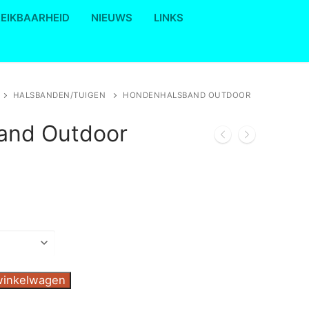
REIKBAARHEID
NIEUWS
LINKS
HALSBANDEN/TUIGEN
HONDENHALSBAND OUTDOOR
and Outdoor
lasse:
9
9
winkelwagen