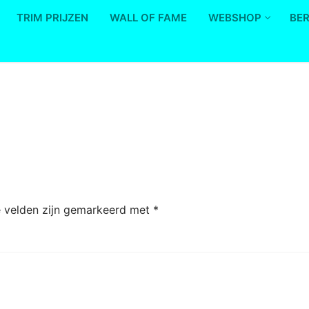
TRIM PRIJZEN
WALL OF FAME
WEBSHOP
BE
e velden zijn gemarkeerd met
*