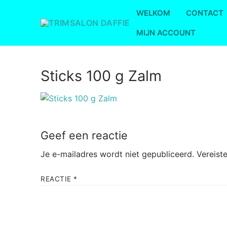
Ga
WELKOM
CONTACT
naar
de
MIJN ACCOUNT
inhoud
Sticks 100 g Zalm
Geef een reactie
Je e-mailadres wordt niet gepubliceerd.
Vereist
REACTIE
*