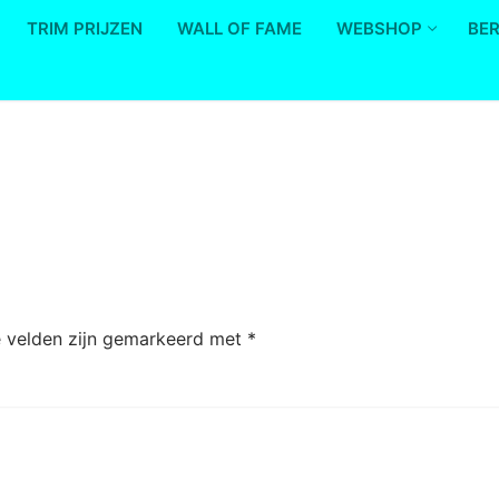
TRIM PRIJZEN
WALL OF FAME
WEBSHOP
BE
e velden zijn gemarkeerd met
*