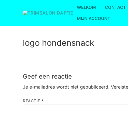
Ga
WELKOM
CONTACT
naar
de
MIJN ACCOUNT
inhoud
logo hondensnack
Geef een reactie
Je e-mailadres wordt niet gepubliceerd.
Vereist
REACTIE
*