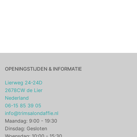
OPENINGSTIJDEN & INFORMATIE
Lierweg 24-24D
2678CW de Lier
Nederland
06-15 85 39 05
info@trimsalondaffie.nl
Maandag: 9:00 - 19:30
Dinsdag: Gesloten
Woensdag: 10:00 - 15:30