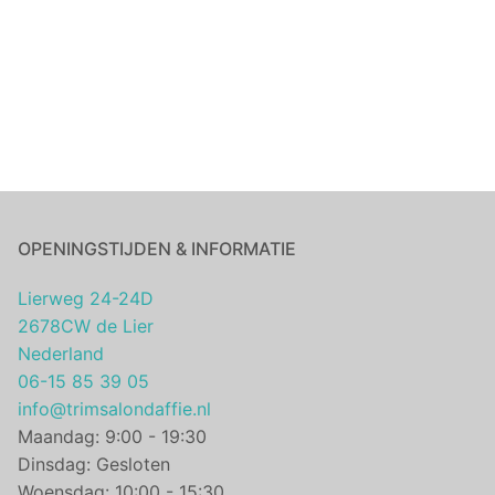
OPENINGSTIJDEN & INFORMATIE
Lierweg 24-24D
2678CW de Lier
Nederland
06-15 85 39 05
info@trimsalondaffie.nl
Maandag: 9:00 - 19:30
Dinsdag: Gesloten
Woensdag: 10:00 - 15:30