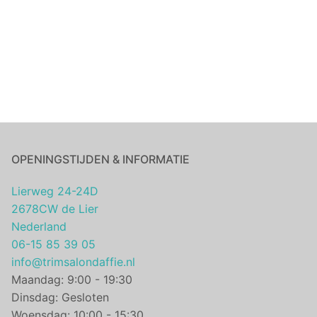
OPENINGSTIJDEN & INFORMATIE
Lierweg 24-24D
2678CW de Lier
Nederland
06-15 85 39 05
info@trimsalondaffie.nl
Maandag: 9:00 - 19:30
Dinsdag: Gesloten
Woensdag: 10:00 - 15:30