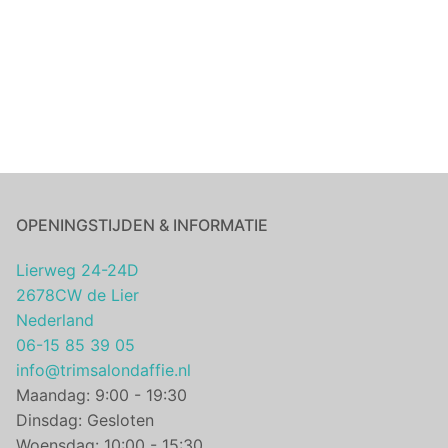
OPENINGSTIJDEN & INFORMATIE
Lierweg 24-24D
2678CW de Lier
Nederland
06-15 85 39 05
info@trimsalondaffie.nl
Maandag: 9:00 - 19:30
Dinsdag: Gesloten
Woensdag: 10:00 - 15:30