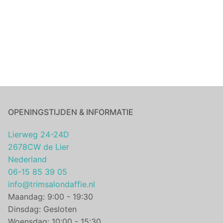
OPENINGSTIJDEN & INFORMATIE
Lierweg 24-24D
2678CW de Lier
Nederland
06-15 85 39 05
info@trimsalondaffie.nl
Maandag: 9:00 - 19:30
Dinsdag: Gesloten
Woensdag: 10:00 - 15:30