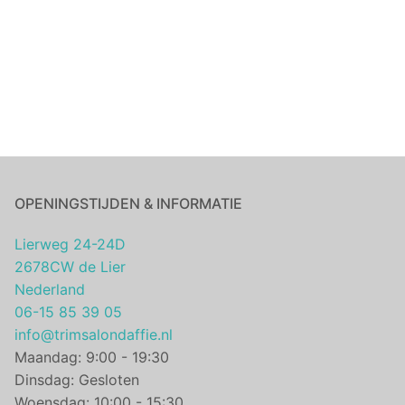
OPENINGSTIJDEN & INFORMATIE
Lierweg 24-24D
2678CW de Lier
Nederland
06-15 85 39 05
info@trimsalondaffie.nl
Maandag: 9:00 - 19:30
Dinsdag: Gesloten
Woensdag: 10:00 - 15:30