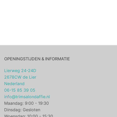
OPENINGSTIJDEN & INFORMATIE
Lierweg 24-24D
2678CW de Lier
Nederland
06-15 85 39 05
info@trimsalondaffie.nl
Maandag: 9:00 - 19:30
Dinsdag: Gesloten
Woensdag: 10:00 - 15:30