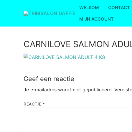
Ga
WELKOM
CONTACT
naar
de
MIJN ACCOUNT
inhoud
CARNILOVE SALMON ADUL
Geef een reactie
Je e-mailadres wordt niet gepubliceerd.
Vereist
REACTIE
*