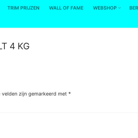
TRIM PRIJZEN
WALL OF FAME
WEBSHOP
BE
T 4 KG
e velden zijn gemarkeerd met
*