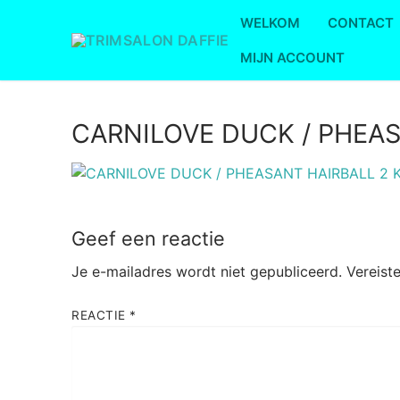
Ga
WELKOM
CONTACT
naar
de
MIJN ACCOUNT
inhoud
CARNILOVE DUCK / PHEAS
Geef een reactie
Je e-mailadres wordt niet gepubliceerd.
Vereist
REACTIE
*