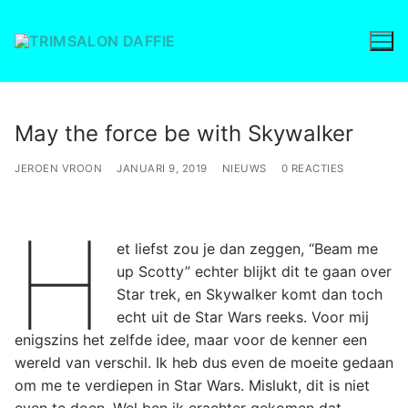
Ga
naar
de
inhoud
May the force be with Skywalker
JEROEN VROON
JANUARI 9, 2019
NIEUWS
0 REACTIES
H
et liefst zou je dan zeggen, “Beam me
up Scotty” echter blijkt dit te gaan over
Star trek, en Skywalker komt dan toch
echt uit de Star Wars reeks. Voor mij
enigszins het zelfde idee, maar voor de kenner een
wereld van verschil. Ik heb dus even de moeite gedaan
om me te verdiepen in Star Wars. Mislukt, dit is niet
even te doen. Wel ben ik erachter gekomen dat