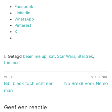
Facebook
LinkedIn
WhatsApp
Pinterest
X
Getagd
beam me up
,
kat
,
Star Wars
,
Startrek
,
trimmen
Bericht
VORIGE
VOLGENDE
navigatie
Vorig
Volgend
Bibi bleek toch echt een
No Brexit voor Nemo
bericht:
bericht:
man
Geef een reactie