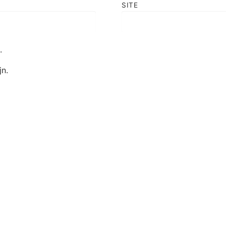
SITE
.
jn.