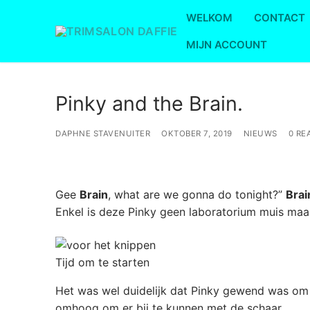
Ga
WELKOM
CONTACT
naar
de
MIJN ACCOUNT
inhoud
Pinky and the Brain.
DAPHNE STAVENUITER
OKTOBER 7, 2019
NIEUWS
0 RE
Gee
Brain
, what are we gonna do tonight?”
Brai
Enkel is deze Pinky geen laboratorium muis maar
Tijd om te starten
Het was wel duidelijk dat Pinky gewend was om na
omhoog om er bij te kunnen met de schaar.