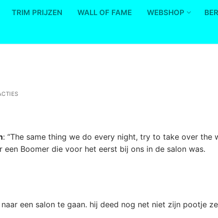
TRIM PRIJZEN
WALL OF FAME
WEBSHOP
BE
ACTIES
n
: “The same thing we do every night, try to take over the 
 een Boomer die voor het eerst bij ons in de salon was.
ar een salon te gaan. hij deed nog net niet zijn pootje ze