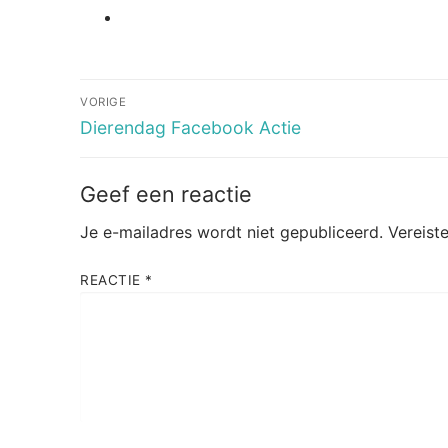
Bericht
VORIGE
navigatie
Vorig
Dierendag Facebook Actie
bericht:
Geef een reactie
Je e-mailadres wordt niet gepubliceerd.
Vereist
REACTIE
*