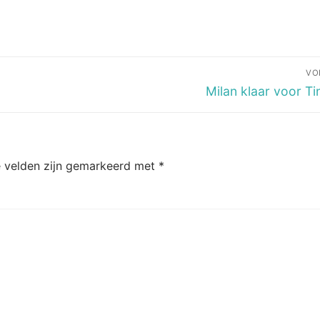
VO
Volgend
Milan klaar voor Tin
bericht:
e velden zijn gemarkeerd met
*