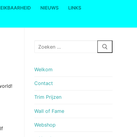
REIKBAARHEID
NIEUWS
LINKS
Zoeken
naar:
Welkom
Contact
world!
Trim Prijzen
Wall of Fame
Webshop
lf