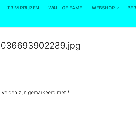
TRIM PRIJZEN
WALL OF FAME
WEBSHOP
BE
036693902289.jpg
e velden zijn gemarkeerd met
*