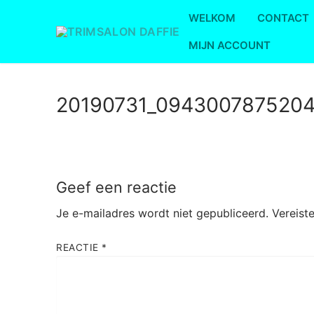
Ga
WELKOM
CONTACT
naar
de
MIJN ACCOUNT
inhoud
20190731_0943007875204
Geef een reactie
Je e-mailadres wordt niet gepubliceerd.
Vereist
REACTIE
*