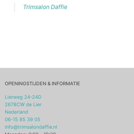
Trimsalon Daffie
OPENINGSTIJDEN & INFORMATIE
Lierweg 24-24D
2678CW de Lier
Nederland
06-15 85 39 05
info@trimsalondaffie.nl