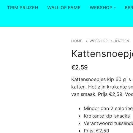
TRIM PRIJZEN
WALL OF FAME
WEBSHOP
BE
HOME
WEBSHOP
KATTEN
Save to Wishlist
Kattensnoepje
€
2.59
Kattensnoepjes kip 60 g is
katten. Het zijn krokante s
van smaak. Prijs €2,59. Voo
Minder dan 2 calorieë
Krokante kip-snacks
Verantwoord tussendo
Prijs: €2,59