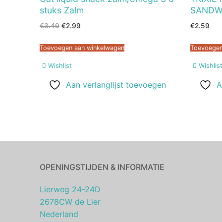
stuks Zalm
SANDW
Oorspronkelijke
Huidige
€
3.49
€
2.99
€
2.59
prijs
prijs
was:
is:
€3.49.
€2.99.
Toevoegen aan winkelwagen
Toevoegen
Wishlist
Wishlis
Aan verlanglijst toevoegen
A
OPENINGSTIJDEN & INFORMATIE
Lierweg 24-24D
2678CW de Lier
Nederland