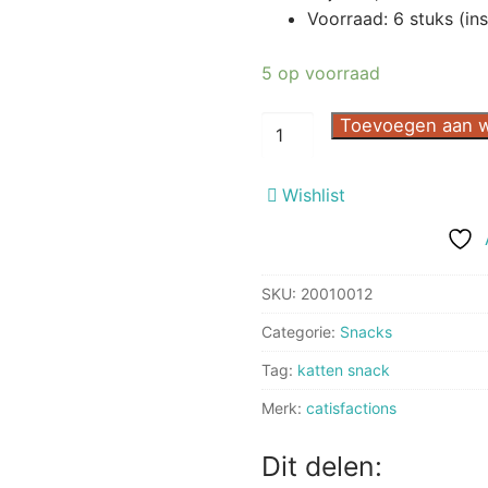
Voorraad: 6 stuks (in
5 op voorraad
Kattensnoepjes
Toevoegen aan 
kip
60
Wishlist
g
Kip
aantal
SKU:
20010012
Categorie:
Snacks
Tag:
katten snack
Merk:
catisfactions
Dit delen: