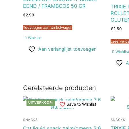
EEND / FRAMBOOS 50 GR
TRIXIE
ROLLET
€
2.99
GLUTEN
Toevoegen aan winkelwagen
€
2.59
Wishlist
Lees verd
Aan verlanglijst toevoegen
Wishlis
A
Gerelateerde producten
UITVERKOOP!
Save to Wishlist
SNACKS
SNACKS
Cat liquid snack zalm/omega 3 6
TRIXIE