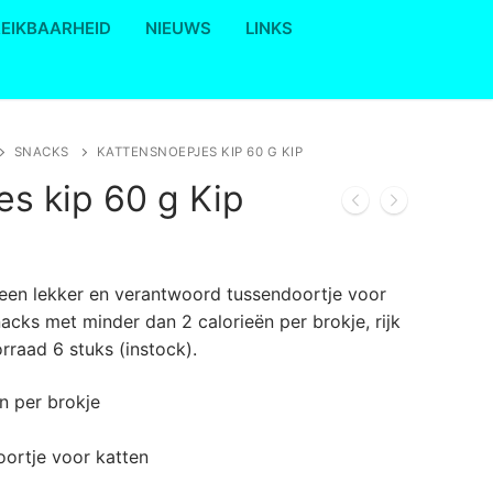
REIKBAARHEID
NIEUWS
LINKS
SNACKS
KATTENSNOEPJES KIP 60 G KIP
s kip 60 g Kip
 een lekker en verantwoord tussendoortje voor
nacks met minder dan 2 calorieën per brokje, rijk
rraad 6 stuks (instock).
n per brokje
ortje voor katten