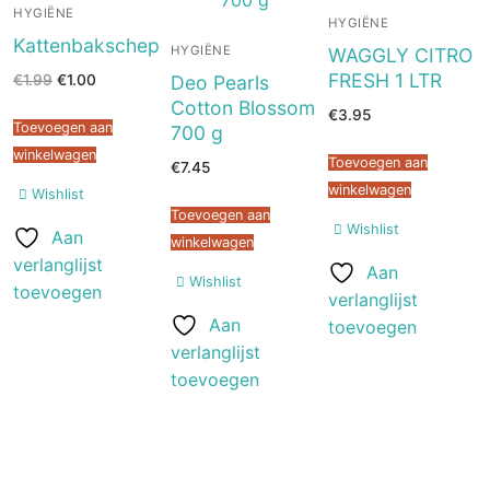
HYGIËNE
HYGIËNE
Kattenbakschep
HYGIËNE
WAGGLY CITRO
FRESH 1 LTR
Oorspronkelijke
Huidige
Deo Pearls
€
1.99
€
1.00
prijs
prijs
Cotton Blossom
was:
is:
€
3.95
€1.99.
€1.00.
Toevoegen aan
700 g
winkelwagen
Toevoegen aan
€
7.45
winkelwagen
Wishlist
Toevoegen aan
Wishlist
Aan
winkelwagen
verlanglijst
Aan
Wishlist
toevoegen
verlanglijst
Aan
toevoegen
verlanglijst
toevoegen