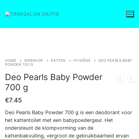
Ga
naar
de
inhoud
Save to Wishlist
HOME
WEBSHOP
KATTEN
HYGIËNE
DEO PEARLS BABY
POWDER 700 G
Deo Pearls Baby Powder
700 g
€
7.45
Deo Pearls Baby Powder 700 g is een deodorant voor
het kattentoilet met een babypoedergeur. Het
ondersteunt de klompvorming van de
kattenbakvulling, vergroot de gebruikbaarheid ervan