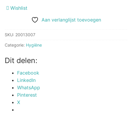
Baby
Wishlist
Powder
700
Aan verlanglijst toevoegen
g
aantal
SKU:
20013007
Categorie:
Hygiëne
Dit delen:
Facebook
LinkedIn
WhatsApp
Pinterest
X