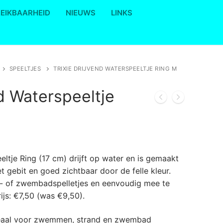
REIKBAARHEID
NIEUWS
LINKS
SPEELTJES
TRIXIE DRIJVEND WATERSPEELTJE RING M
nd Waterspeeltje
e
eltje Ring (17 cm) drijft op water en is gemaakt
et gebit en goed zichtbaar door de felle kleur.
d- of zwembadspelletjes en eenvoudig mee te
ijs: €7,50 (was €9,50).
deaal voor zwemmen, strand en zwembad