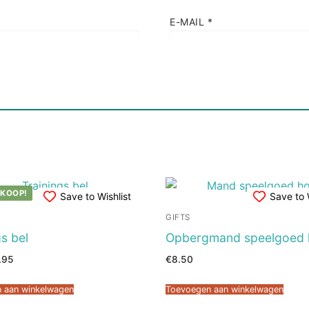
E-MAIL
*
RKOOP!
Save to Wishlist
Save to 
GIFTS
gs bel
Opbergmand speelgoed
spronkelijke
Huidige
.95
€
8.50
s
prijs
s:
is:
95.
€6.95.
 aan winkelwagen
Toevoegen aan winkelwagen