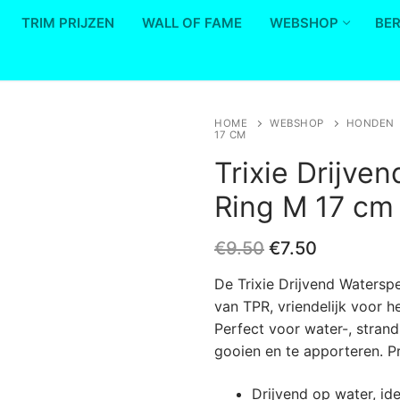
TRIM PRIJZEN
WALL OF FAME
WEBSHOP
BE
HOME
WEBSHOP
HONDEN
17 CM
Save to Wishlist
Trixie Drijve
Ring M 17 cm
Oorspronkelijk
Huidige
€
9.50
€
7.50
prijs
prijs
was:
is:
De Trixie Drijvend Waterspe
€9.50.
€7.50.
van TPR, vriendelijk voor h
Perfect voor water-, stran
gooien en te apporteren. Pr
Drijvend op water, i