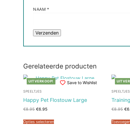
NAAM
*
Gerelateerde producten
UITVERKOOP!
UITVE
Save to Wishlist
SPEELTJES
SPEELTJES
Happy Pet Flostouw Large
Trainin
Oorspronkelijke
Huidige
Oor
€
8.95
€
6.95
€
8.95
€
6
prijs
prijs
prij
was:
is:
wa
€8.95.
€6.95.
€8.
Opties selecteren
Toevoegen