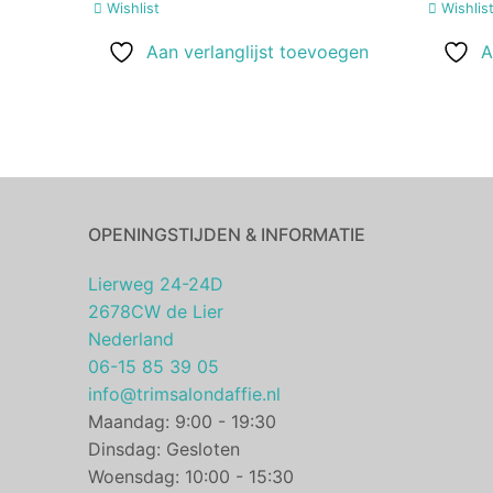
Wishlist
Wishlis
Aan verlanglijst toevoegen
A
OPENINGSTIJDEN & INFORMATIE
Lierweg 24-24D
2678CW de Lier
Nederland
06-15 85 39 05
info@trimsalondaffie.nl
Maandag: 9:00 - 19:30
Dinsdag: Gesloten
Woensdag: 10:00 - 15:30