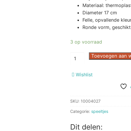
Materiaal: thermoplast
Diameter 17 cm
Felle, opvallende kleu
Ronde vorm, geschikt
3 op voorraad
Trixie
Toevoegen aan 
Drijvend
Waterspeeltje
Wishlist
Ring
M
17
cm
SKU:
10004027
aantal
Categorie:
speeltjes
Dit delen: