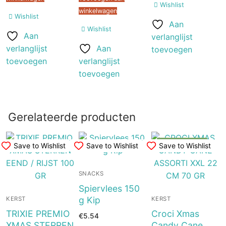
Wishlist
winkelwagen
Wishlist
Aan
Wishlist
Aan
verlanglijst
verlanglijst
Aan
toevoegen
toevoegen
verlanglijst
toevoegen
Gerelateerde producten
UITVERKOOP!
Save to Wishlist
Save to Wishlist
Save to Wishlist
SNACKS
Spiervlees 150
g Kip
KERST
KERST
TRIXIE PREMIO
Croci Xmas
€
5.54
XMAS STERREN
Candy Cane