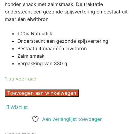
honden snack met zalmsmaak. De traktatie
ondersteunt een gezonde spijsvertering en bestaat uit
maar één eiwitbron.
100% Natuurlijk
Ondersteunt een gezonde spijsvertering
Bestaat uit maar één eiwitbron
Zalm smaak
Verpakking van 330 g
1 op voorraad
Trainers
Toevoegen aan winkelwagen
emmer
Wishlist
330
g
Aan verlanglijst toevoegen
Zalm
aantal