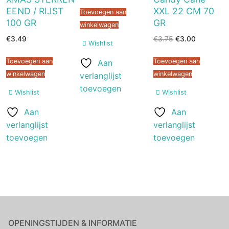
EEND / RIJST
XXL 22 CM 70
Toevoegen aan
100 GR
GR
winkelwagen
Oorspronkelijke
Huidige
€
3.49
€
3.75
€
3.00
Wishlist
prijs
prijs
was:
is:
€3.75.
€3.00.
Toevoegen aan
Toevoegen aan
Aan
winkelwagen
winkelwagen
verlanglijst
toevoegen
Wishlist
Wishlist
Aan
Aan
verlanglijst
verlanglijst
toevoegen
toevoegen
OPENINGSTIJDEN & INFORMATIE