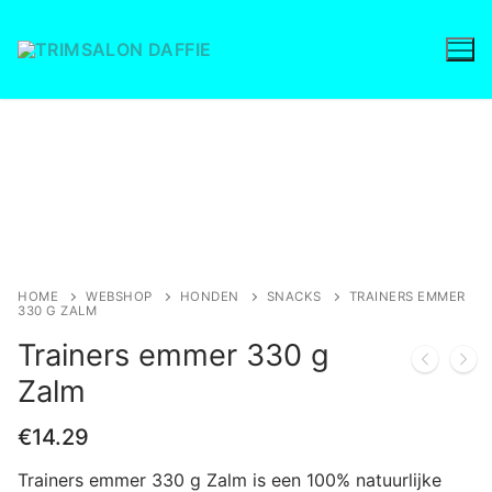
Ga
naar
de
inhoud
Save to Wishlist
HOME
WEBSHOP
HONDEN
SNACKS
TRAINERS EMMER
330 G ZALM
Trainers emmer 330 g
Zalm
€
14.29
Trainers emmer 330 g Zalm is een 100% natuurlijke