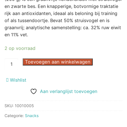
en zwarte bes. Een knapperige, botvormige traktatie
rijk aan antioxidanten, ideaal als beloning bij training
of als tussendoortje. Bevat 50% struisvogel en is
graanvrij; analytische samenstelling: ca. 32% ruw eiwit
en 11% vet.
2 op voorraad
CARNILOVE
Toevoegen aan winkelwagen
CRUNCHY
SNACK
Wishlist
STRUISVOGEL
/
Aan verlanglijst toevoegen
ZWARTE
BES
SKU:
10010005
200
Categorie:
Snacks
GR
aantal