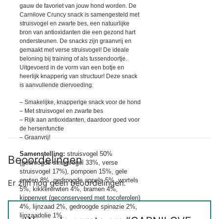
gauw de favoriet van jouw hond worden. De
Carnilove Cruncy snack is samengesteld met
struisvogel en zwarte bes, een natuurlijke
bron van antioxidanten die een gezond hart
ondersteunen. De snacks zijn graanvrij en
gemaakt met verse struisvogel! De ideale
beloning bij training of als tussendoortje.
Uitgevoerd in de vorm van een botje en
heerlijk knapperig van structuur! Deze snack
is aanvullende diervoeding.
– Smakelijke, knapperige snack voor de hond
– Met struisvogel en zwarte bes
– Rijk aan antioxidanten, daardoor goed voor
de hersenfunctie
– Graanvrij!
Samenstelling:
struisvogel 50%
Beoordelingen
(gedroogde struisvogel 33%, verse
struisvogel 17%), pompoen 15%, gele
erwten 8%, gedroogde appels 5%, wortels
Er zijn nog geen beoordelingen.
5%, kikkererwten 4%, bramen 4%,
kippenvet (geconserveerd met tocoferolen)
4%, lijnzaad 2%, gedroogde spinazie 2%,
lijnzaadolie 1%.