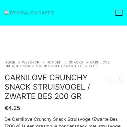
Ga
naar
de
inhoud
Save to Wishlist
HOME
WEBSHOP
HONDEN
SNACKS
CARNILOVE
CRUNCHY SNACK STRUISVOGEL / ZWARTE BES 200 GR
CARNILOVE CRUNCHY
SNACK STRUISVOGEL /
ZWARTE BES 200 GR
€
4.25
De Carnilove Crunchy Snack Struisvogel/Zwarte Bes
(200 g) is een graanvrije hondensnack met struisvogel