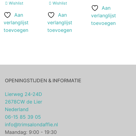
Wishlist
Wishlist
Aan
Aan
Aan
verlanglijst
verlanglijst
verlanglijst
toevoegen
toevoegen
toevoegen
OPENINGSTIJDEN & INFORMATIE
Lierweg 24-24D
2678CW de Lier
Nederland
06-15 85 39 05
info@trimsalondaffie.nl
Maandag: 9:00 - 19:30