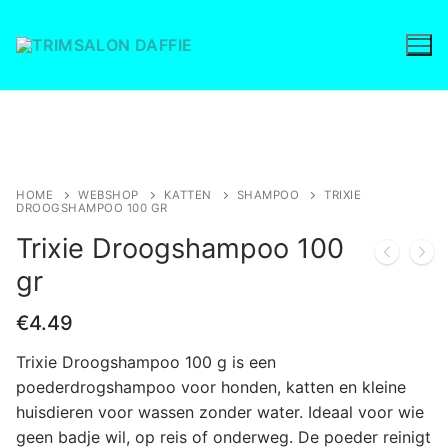
Ga
naar
de
inhoud
Save to Wishlist
HOME
WEBSHOP
KATTEN
SHAMPOO
TRIXIE
DROOGSHAMPOO 100 GR
Trixie Droogshampoo 100
gr
€
4.49
Trixie Droogshampoo 100 g is een
poederdrogshampoo voor honden, katten en kleine
huisdieren voor wassen zonder water. Ideaal voor wie
geen badje wil, op reis of onderweg. De poeder reinigt