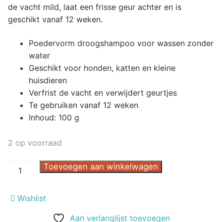
de vacht mild, laat een frisse geur achter en is
geschikt vanaf 12 weken.
Poedervorm droogshampoo voor wassen zonder
water
Geschikt voor honden, katten en kleine
huisdieren
Verfrist de vacht en verwijdert geurtjes
Te gebruiken vanaf 12 weken
Inhoud: 100 g
2 op voorraad
Trixie
Toevoegen aan winkelwagen
Droogshampoo
100
Wishlist
gr
aantal
Aan verlanglijst toevoegen