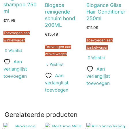
shampoo 250
Biogace
Biogance Gliss
ml
reinigende
Hair Conditioner
schuim hond
250ml
€
11.99
200ML
€
11.99
Toevoegen aan
€
15.49
winkelwagen
Toevoegen aan
Toevoegen aan
winkelwagen
Wishlist
winkelwagen
Wishlist
Aan
Wishlist
verlanglijst
Aan
Aan
toevoegen
verlanglijst
verlanglijst
toevoegen
toevoegen
Gerelateerde producten