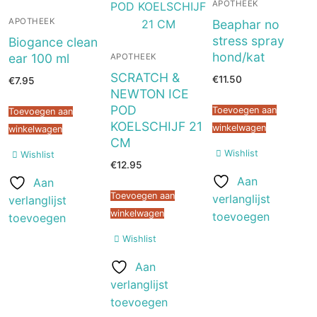
APOTHEEK
APOTHEEK
Beaphar no
stress spray
Biogance clean
hond/kat
ear 100 ml
APOTHEEK
SCRATCH &
€
11.50
€
7.95
NEWTON ICE
POD
Toevoegen aan
Toevoegen aan
KOELSCHIJF 21
winkelwagen
winkelwagen
CM
Wishlist
Wishlist
€
12.95
Aan
Aan
Toevoegen aan
verlanglijst
verlanglijst
winkelwagen
toevoegen
toevoegen
Wishlist
Aan
verlanglijst
toevoegen