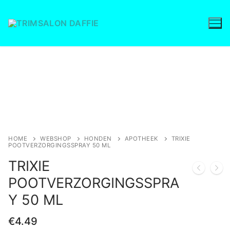
Ga
naar
de
inhoud
Save to Wishlist
HOME
WEBSHOP
HONDEN
APOTHEEK
TRIXIE
POOTVERZORGINGSSPRAY 50 ML
TRIXIE
POOTVERZORGINGSSPRA
Y 50 ML
€
4.49