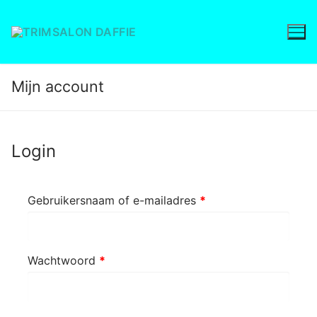
Ga
naar
de
inhoud
Mijn account
Login
Vereist
Gebruikersnaam of e-mailadres
*
Vereist
Wachtwoord
*