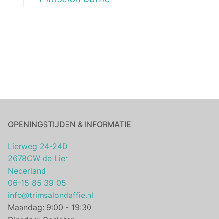
OPENINGSTIJDEN & INFORMATIE
Lierweg 24-24D
2678CW de Lier
Nederland
06-15 85 39 05
info@trimsalondaffie.nl
Maandag: 9:00 - 19:30