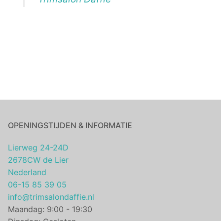
OPENINGSTIJDEN & INFORMATIE
Lierweg 24-24D
2678CW de Lier
Nederland
06-15 85 39 05
info@trimsalondaffie.nl
Maandag: 9:00 - 19:30