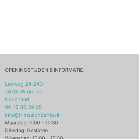
OPENINGSTIJDEN & INFORMATIE
Lierweg 24-24D
2678CW de Lier
Nederland
06-15 85 39 05
info@trimsalondaffie.nl
Maandag: 9:00 - 19:30
Dinsdag: Gesloten
Woensdag: 10:00 - 15:30